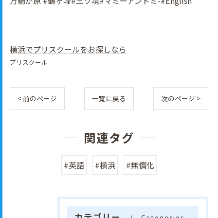
万騎が原 #鶴ヶ峰#三ツ境#マミーアンドミ-#English
横浜でプリスクールをお探しなら
プリスクール
< 前のページ
一覧に戻る
次のページ >
関連タグ
#英語
#横浜
#無償化
カテゴリー
Categories