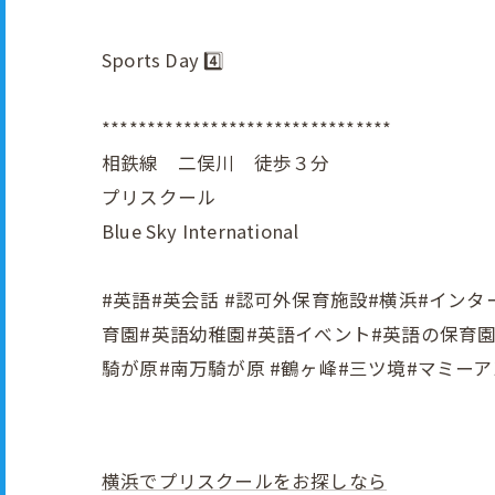
Sports Day 4️⃣
********************************
相鉄線 二俣川 徒歩３分
プリスクール
Blue Sky International
#英語#英会話 #認可外保育施設#横浜#インターナシ
育園#英語幼稚園#英語イべント#英語の保育園#
騎が原#南万騎が原 #鶴ヶ峰#三ツ境#マミーアンド
横浜でプリスクールをお探しなら