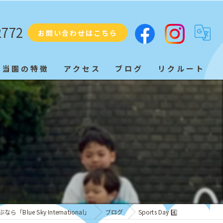
2772
お問い合わせはこちら
当園の特徴
アクセス
ブログ
リクルート
プリスクール
ネイティブ
教育
子ども
発音
Blue Sky International」
ブログ
Sports Day 4️⃣