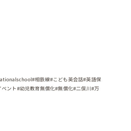
ionalschool#相鉄線#こども英会話#英語保
ンイベント#幼児教育無償化#無償化#二俣川#万