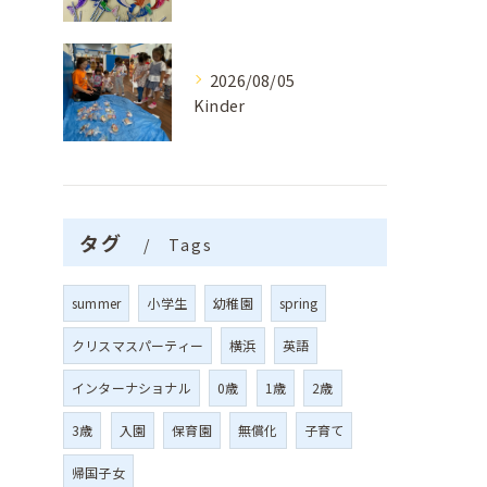
2026/08/05
Kinder
タグ
Tags
summer
小学生
幼稚園
spring
クリスマスパーティー
横浜
英語
インターナショナル
0歳
1歳
2歳
3歳
入園
保育園
無償化
子育て
帰国子女