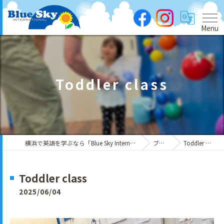
Menu
Toddler class
横浜で英語を学ぶなら「Blue Sky International」
ブログ
Toddler class
Toddler class
2025/06/04