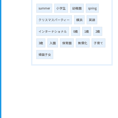
summer
小学生
幼稚園
spring
クリスマスパーティー
横浜
英語
インターナショナル
0歳
1歳
2歳
3歳
入園
保育園
無償化
子育て
帰国子女