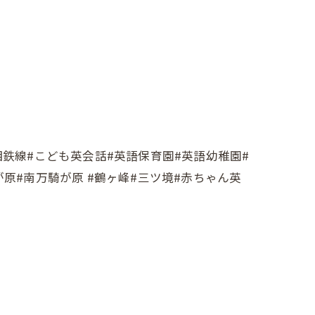
ool#相鉄線#こども英会話#英語保育園#英語幼稚園#
騎が原#南万騎が原 #鶴ヶ峰#三ツ境#赤ちゃん英