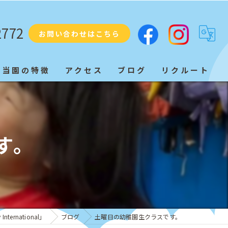
2772
お問い合わせはこちら
当園の特徴
アクセス
ブログ
リクルート
プリスクール
ネイティブ
す。
教育
子ども
発音
ternational」
ブログ
土曜日の幼稚園生クラスです。