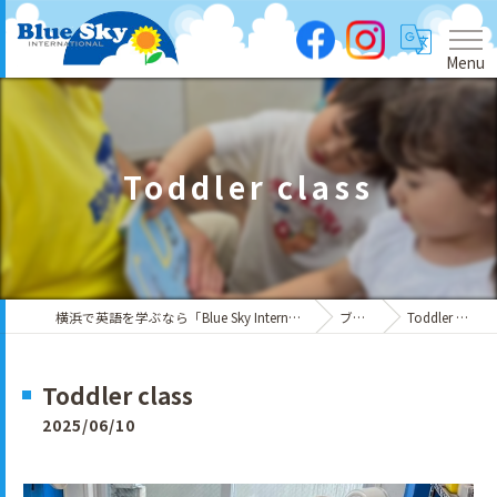
Menu
Toddler class
横浜で英語を学ぶなら「Blue Sky International」
ブログ
Toddler class
Toddler class
2025/06/10