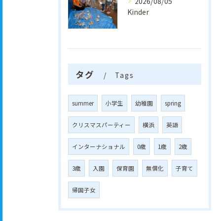
2026/08/05
Kinder
タグ
Tags
summer
小学生
幼稚園
spring
クリスマスパーティー
横浜
英語
インターナショナル
0歳
1歳
2歳
3歳
入園
保育園
無償化
子育て
帰国子女