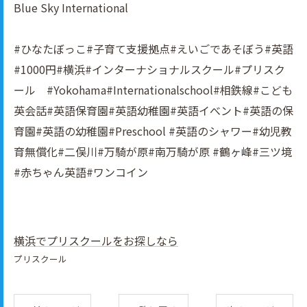
Blue Sky International
#ひなたぼっこ#子育て支援拠点#えいごであそぼう#英語
#1000円#横浜#インターナショナルスクール#プリスク
ール #Yokohama#Internationalschool#相鉄線#こども
英会話#英語保育園#英語幼稚園#英語イべント#英語の保
育園#英語の幼稚園#Preschool #英語のシャワー#幼児教
育無償化#二俣川#万騎が原#南万騎が原 #鶴ヶ峰#三ツ境
#赤ちゃん英語#ワンコイン
横浜でプリスクールをお探しなら
プリスクール