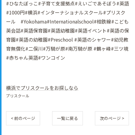
#ひなたぼっこ#子育て支援拠点#えいごであそぼう#英語
#1000円#横浜#インターナショナルスクール#プリスク
ール #Yokohama#Internationalschool#相鉄線#こども
英会話#英語保育園#英語幼稚園#英語イべント#英語の保
育園#英語の幼稚園#Preschool #英語のシャワー#幼児教
育無償化#二俣川#万騎が原#南万騎が原 #鶴ヶ峰#三ツ境
#赤ちゃん英語#ワンコイン
横浜でプリスクールをお探しなら
プリスクール
< 前のページ
一覧に戻る
次のページ >