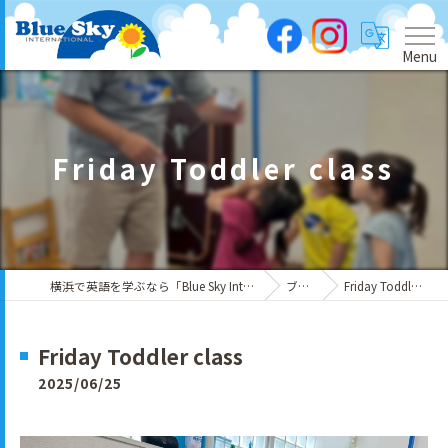
Menu
Friday Toddler class
横浜で英語を学ぶなら「Blue Sky International」
ブログ
Friday Toddler class
Friday Toddler class
2025/06/25