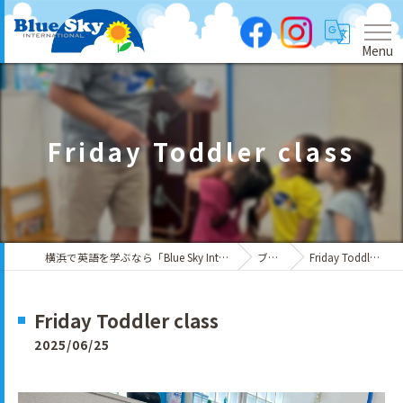
Menu
Friday Toddler class
横浜で英語を学ぶなら「Blue Sky International」
ブログ
Friday Toddler class
Friday Toddler class
2025/06/25