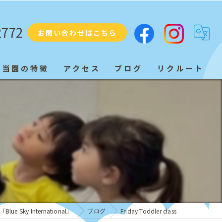
2772
お問い合わせはこちら
当園の特徴
アクセス
ブログ
リクルート
プリスクール
ネイティブ
s
教育
子ども
発音
 Sky International」
ブログ
Friday Toddler class