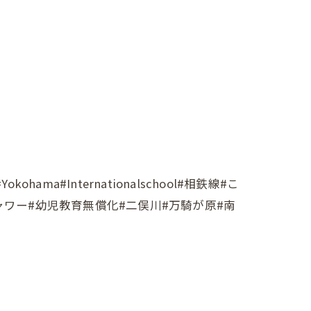
#Internationalschool#相鉄線#こ
シャワー#幼児教育無償化#二俣川#万騎が原#南