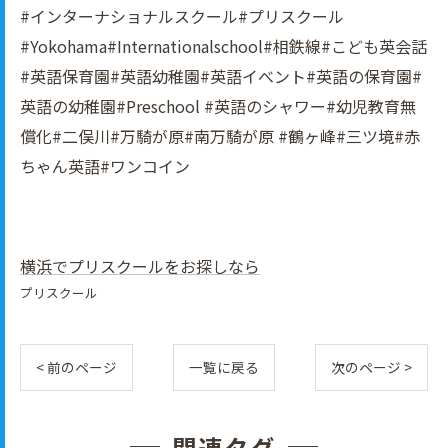
#インターナショナルスクール#プリスクール
#Yokohama#Internationalschool#相鉄線#こども英会話
#英語保育園#英語幼稚園#英語イべント#英語の保育園#
英語の幼稚園#Preschool #英語のシャワー#幼児教育無
償化#二俣川#万騎が原#南万騎が原 #鶴ヶ峰#三ツ境#赤
ちゃん英語#ワンコイン
横浜でプリスクールをお探しなら
プリスクール
< 前のページ
一覧に戻る
次のページ >
関連タグ