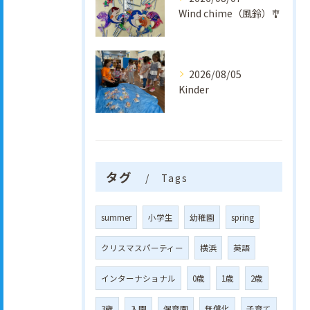
Wind chime（風鈴）🎐
2026/08/05
Kinder
タグ
Tags
summer
小学生
幼稚園
spring
クリスマスパーティー
横浜
英語
インターナショナル
0歳
1歳
2歳
3歳
入園
保育園
無償化
子育て