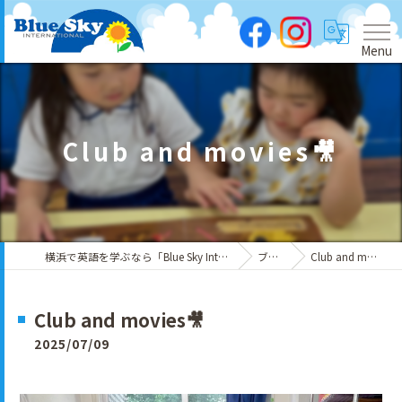
Menu
Club and movies🎥
横浜で英語を学ぶなら「Blue Sky International」
ブログ
Club and movies🎥
Club and movies🎥
2025/07/09