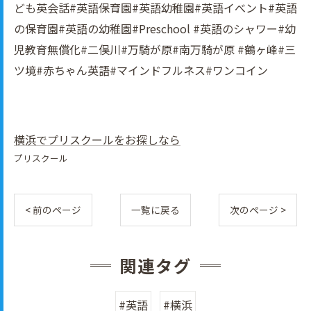
ども英会話#英語保育園#英語幼稚園#英語イべント#英語
の保育園#英語の幼稚園#Preschool #英語のシャワー#幼
児教育無償化#二俣川#万騎が原#南万騎が原 #鶴ヶ峰#三
ツ境#赤ちゃん英語#マインドフルネス#ワンコイン
横浜でプリスクールをお探しなら
プリスクール
< 前のページ
一覧に戻る
次のページ >
関連タグ
#英語
#横浜