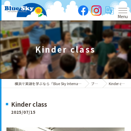
Menu
Kinder class
横浜で英語を学ぶなら「Blue Sky International」
ブログ
Kinder class
Kinder class
2025/07/15