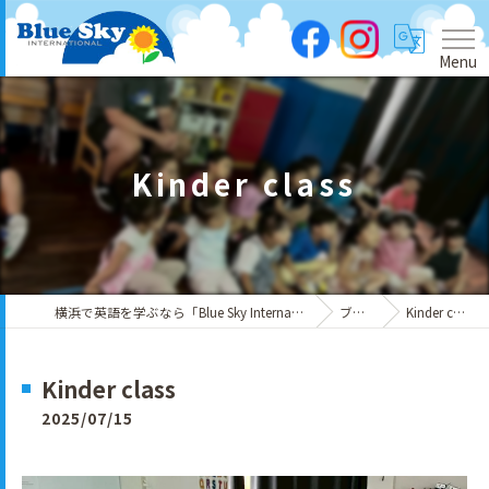
Menu
Kinder class
横浜で英語を学ぶなら「Blue Sky International」
ブログ
Kinder class
Kinder class
2025/07/15