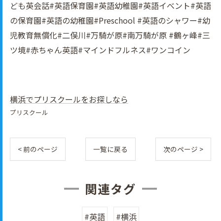
ども英会話#英語保育園#英語幼稚園#英語イべント#英語
の保育園#英語の幼稚園#Preschool #英語のシャワー#幼
児教育無償化#二俣川#万騎が原#南万騎が原 #鶴ヶ峰#三
ツ境#赤ちゃん英語#マインドフルネス#ワンコイン
横浜でプリスクールをお探しなら
プリスクール
< 前のページ
一覧に戻る
次のページ >
関連タグ
#英語
#横浜