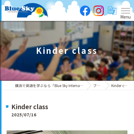
Menu
Kinder class
横浜で英語を学ぶなら「Blue Sky International」
ブログ
Kinder class
Kinder class
2025/07/16