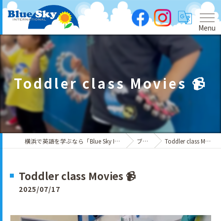
Menu
Toddler class Movies 📹
横浜で英語を学ぶなら「Blue Sky International」
ブログ
Toddler class Movies 📹
Toddler class Movies 📹
2025/07/17