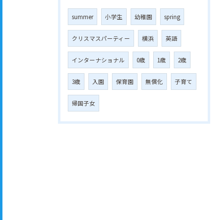
summer
小学生
幼稚園
spring
クリスマスパーティー
横浜
英語
インターナショナル
0歳
1歳
2歳
3歳
入園
保育園
無償化
子育て
帰国子女