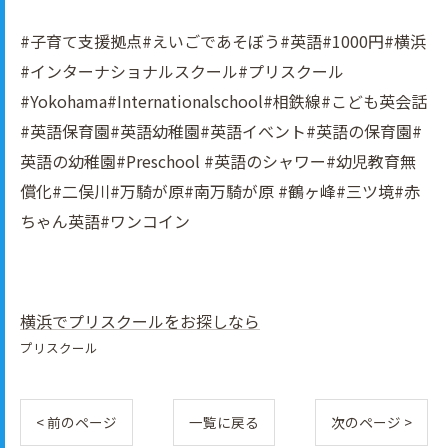
#子育て支援拠点#えいごであそぼう#英語#1000円#横浜
#インターナショナルスクール#プリスクール
#Yokohama#Internationalschool#相鉄線#こども英会話
#英語保育園#英語幼稚園#英語イべント#英語の保育園#
英語の幼稚園#Preschool #英語のシャワー#幼児教育無
償化#二俣川#万騎が原#南万騎が原 #鶴ヶ峰#三ツ境#赤
ちゃん英語#ワンコイン
横浜でプリスクールをお探しなら
プリスクール
< 前のページ
一覧に戻る
次のページ >