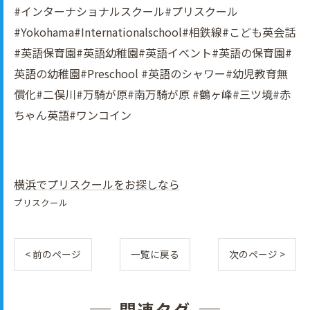
#インターナショナルスクール#プリスクール
#Yokohama#Internationalschool#相鉄線#こども英会話
#英語保育園#英語幼稚園#英語イべント#英語の保育園#
英語の幼稚園#Preschool #英語のシャワー#幼児教育無
償化#二俣川#万騎が原#南万騎が原 #鶴ヶ峰#三ツ境#赤
ちゃん英語#ワンコイン
横浜でプリスクールをお探しなら
プリスクール
< 前のページ
一覧に戻る
次のページ >
関連タグ