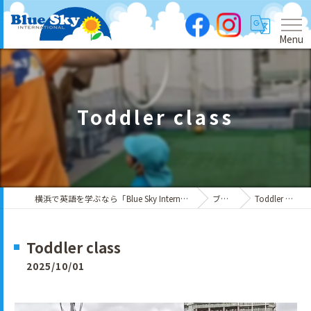
Menu
Toddler class
横浜で英語を学ぶなら「Blue Sky International」
ブログ
Toddler class
Toddler class
2025/10/01