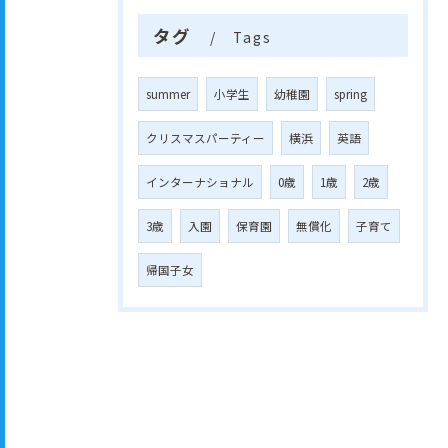
タグ
Tags
summer
小学生
幼稚園
spring
クリスマスパーティー
横浜
英語
インターナショナル
0歳
1歳
2歳
3歳
入園
保育園
無償化
子育て
帰国子女