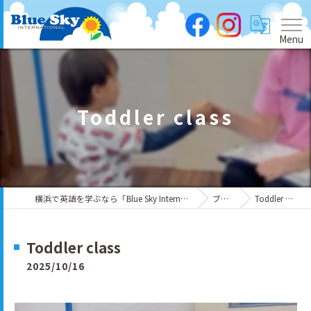
Menu
Toddler class
横浜で英語を学ぶなら「Blue Sky International」
ブログ
Toddler class
Toddler class
2025/10/16