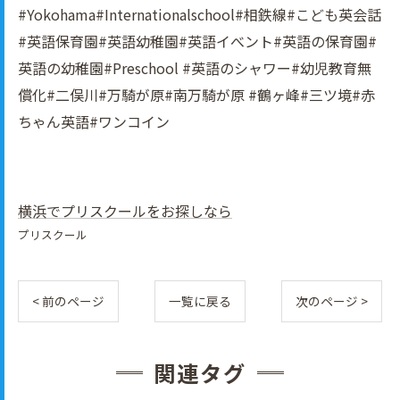
#Yokohama#Internationalschool#相鉄線#こども英会話
#英語保育園#英語幼稚園#英語イべント#英語の保育園#
英語の幼稚園#Preschool #英語のシャワー#幼児教育無
償化#二俣川#万騎が原#南万騎が原 #鶴ヶ峰#三ツ境#赤
ちゃん英語#ワンコイン
横浜でプリスクールをお探しなら
プリスクール
< 前のページ
一覧に戻る
次のページ >
関連タグ