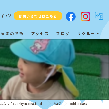
2772
お問い合わせはこちら
当園の特徴
アクセス
ブログ
リクルート
プリスクール
ネイティブ
教育
子ども
発音
「Blue Sky International」
ブログ
Toddler class