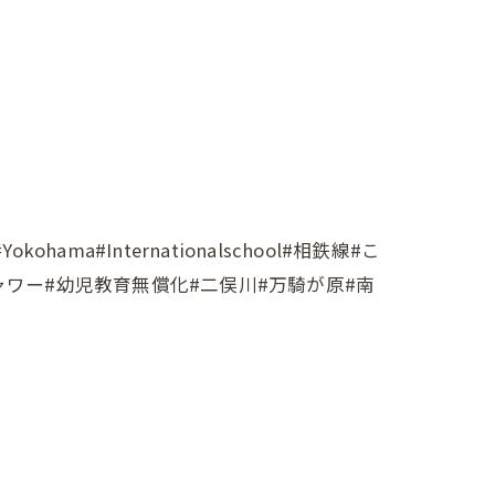
#Internationalschool#相鉄線#こ
シャワー#幼児教育無償化#二俣川#万騎が原#南