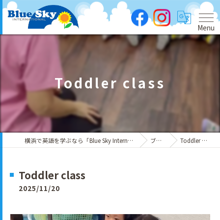
Menu
Toddler class
横浜で英語を学ぶなら「Blue Sky International」
ブログ
Toddler class
Toddler class
2025/11/20