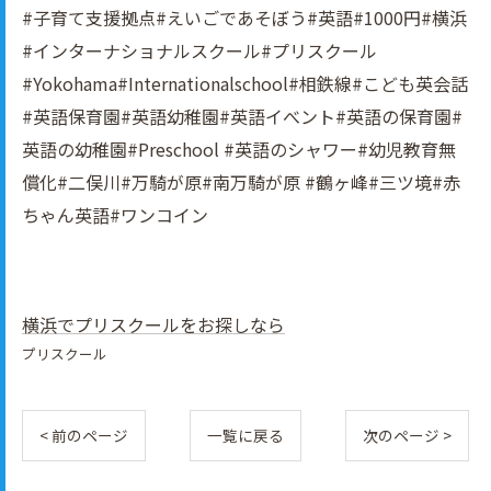
#子育て支援拠点#えいごであそぼう#英語#1000円#横浜
#インターナショナルスクール#プリスクール
#Yokohama#Internationalschool#相鉄線#こども英会話
#英語保育園#英語幼稚園#英語イべント#英語の保育園#
英語の幼稚園#Preschool #英語のシャワー#幼児教育無
償化#二俣川#万騎が原#南万騎が原 #鶴ヶ峰#三ツ境#赤
ちゃん英語#ワンコイン
横浜でプリスクールをお探しなら
プリスクール
< 前のページ
一覧に戻る
次のページ >