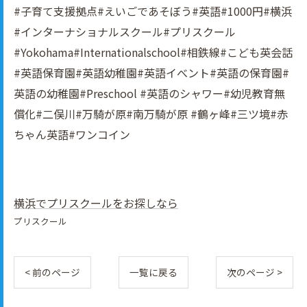
#子育て支援拠点#えいごであそぼう#英語#1000円#横浜
#インターナショナルスクール#プリスクール
#Yokohama#Internationalschool#相鉄線#こども英会話
#英語保育園#英語幼稚園#英語イべント#英語の保育園#
英語の幼稚園#Preschool #英語のシャワー#幼児教育無
償化#二俣川#万騎が原#南万騎が原 #鶴ヶ峰#三ツ境#赤
ちゃん英語#ワンコイン
横浜でプリスクールをお探しなら
プリスクール
< 前のページ
一覧に戻る
次のページ >