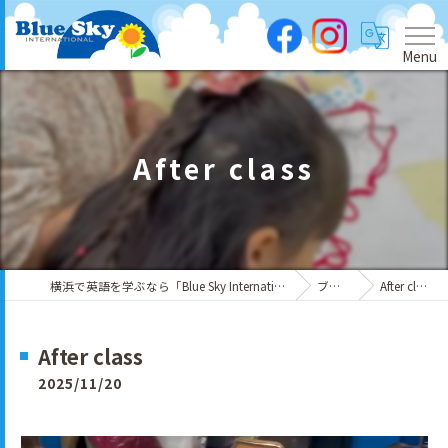
Menu
After class
横浜で英語を学ぶなら「Blue Sky International」
ブログ
After class
After class
2025/11/20