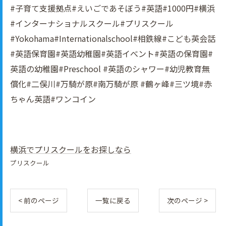
#子育て支援拠点#えいごであそぼう#英語#1000円#横浜
#インターナショナルスクール#プリスクール
#Yokohama#Internationalschool#相鉄線#こども英会話
#英語保育園#英語幼稚園#英語イべント#英語の保育園#
英語の幼稚園#Preschool #英語のシャワー#幼児教育無
償化#二俣川#万騎が原#南万騎が原 #鶴ヶ峰#三ツ境#赤
ちゃん英語#ワンコイン
横浜でプリスクールをお探しなら
プリスクール
< 前のページ
一覧に戻る
次のページ >