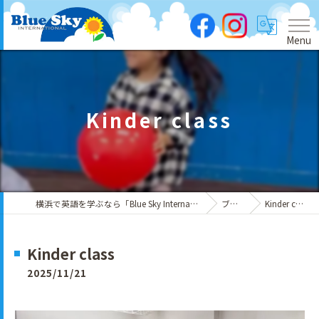
Menu
Kinder class
横浜で英語を学ぶなら「Blue Sky International」
ブログ
Kinder class
Kinder class
2025/11/21