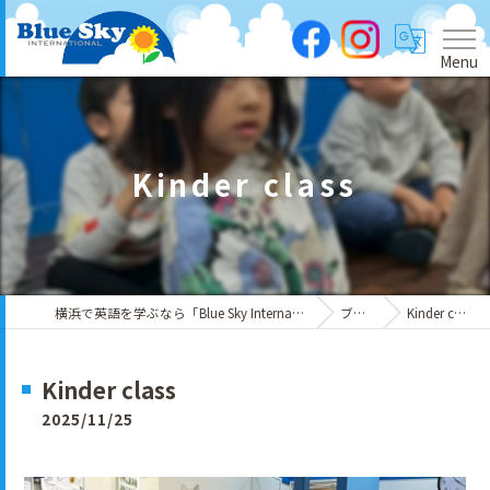
Menu
Kinder class
横浜で英語を学ぶなら「Blue Sky International」
ブログ
Kinder class
Kinder class
2025/11/25