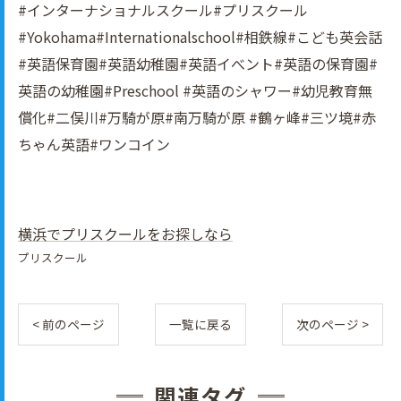
#インターナショナルスクール#プリスクール
#Yokohama#Internationalschool#相鉄線#こども英会話
#英語保育園#英語幼稚園#英語イべント#英語の保育園#
英語の幼稚園#Preschool #英語のシャワー#幼児教育無
償化#二俣川#万騎が原#南万騎が原 #鶴ヶ峰#三ツ境#赤
ちゃん英語#ワンコイン
横浜でプリスクールをお探しなら
プリスクール
< 前のページ
一覧に戻る
次のページ >
関連タグ