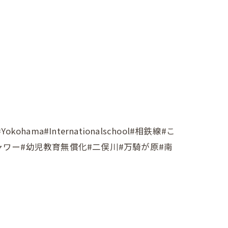
#Internationalschool#相鉄線#こ
シャワー#幼児教育無償化#二俣川#万騎が原#南