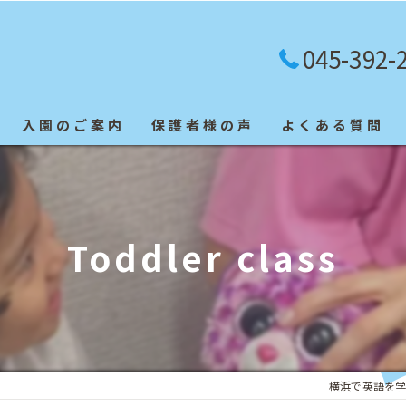
045-392-
入園のご案内
保護者様の声
よくある質問
英検合格者
Toddler class
横浜で英語を学ぶなら