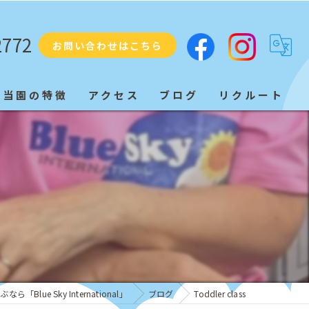
2772
お問い合わせはこちら
当園の特徴
アクセス
ブログ
リクルート
プリスクール
ネイティブ
教育
子ども
発音
「Blue Sky International」
ブログ
Toddler class