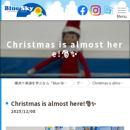
Menu
Christmas is almost her
e!🎅✨
横浜で英語を学ぶなら「Blue Sky International」
ブログ
Christmas is almost here!🎅✨
Christmas is almost here!🎅✨
2025/12/08