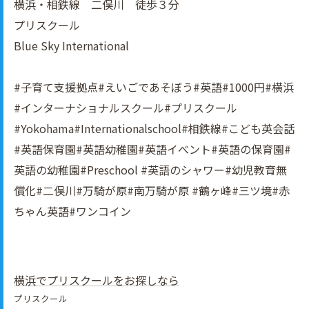
横浜・相鉄線 二俣川 徒歩３分
プリスクール
Blue Sky International
#子育て支援拠点#えいごであそぼう#英語#1000円#横浜
#インターナショナルスクール#プリスクール
#Yokohama#Internationalschool#相鉄線#こども英会話
#英語保育園#英語幼稚園#英語イべント#英語の保育園#
英語の幼稚園#Preschool #英語のシャワー#幼児教育無
償化#二俣川#万騎が原#南万騎が原 #鶴ヶ峰#三ツ境#赤
ちゃん英語#ワンコイン
横浜でプリスクールをお探しなら
プリスクール