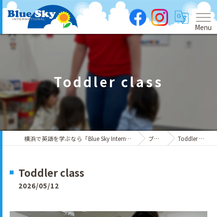
Menu
Toddler class
横浜で英語を学ぶなら「Blue Sky International」
ブログ
Toddler class
Toddler class
2026/05/12