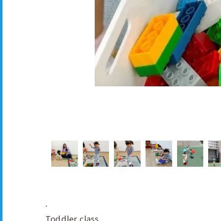
.
Toddler class