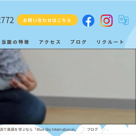
2772
お問い合わせはこちら
当園の特徴
アクセス
ブログ
リクルート
プリスクール
ネイティブ
教育
子ども
発音
浜で英語を学ぶなら「Blue Sky International」
ブログ
.