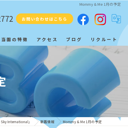
Mommy & Me 1月の予定
2772
お問い合わせはこちら
当園の特徴
アクセス
ブログ
リクルート
プリスクール
ネイティブ
定
教育
子ども
発音
International」
新着情報
Mommy & Me 1月の予定