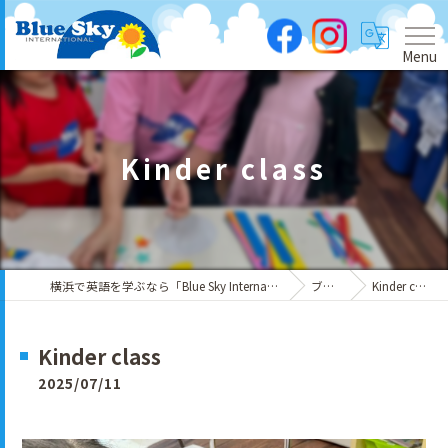
Menu
Kinder class
横浜で英語を学ぶなら「Blue Sky International」
ブログ
Kinder class
Kinder class
2025/07/11