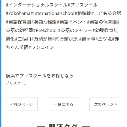
#インターナショナルスクール#プリスクール
#Yokohama#Internationalschool#相鉄線#こども英会話
#英語保育園#英語幼稚園#英語イべント#英語の保育園#
英語の幼稚園#Preschool #英語のシャワー#幼児教育無
償化#二俣川#万騎が原#南万騎が原 #鶴ヶ峰#三ツ境#赤
ちゃん英語#ワンコイン
横浜でプリスクールをお探しなら
プリスクール
< 前のページ
一覧に戻る
次のページ >
関連タグ