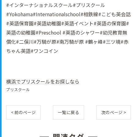
#インターナショナルスクール#プリスクール
#Yokohama#Internationalschool#相鉄線#こども英会話
#英語保育園#英語幼稚園#英語イべント#英語の保育園#
英語の幼稚園#Preschool #英語のシャワー#幼児教育無
償化#二俣川#万騎が原#南万騎が原 #鶴ヶ峰#三ツ境#赤
ちゃん英語#ワンコイン
横浜でプリスクールをお探しなら
プリスクール
< 前のページ
一覧に戻る
次のページ >
関連タグ