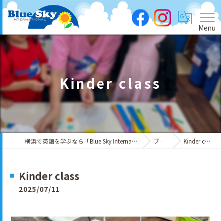
Menu
Kinder class
横浜で英語を学ぶなら「Blue Sky International」
ブログ
Kinder class
Kinder class
2025/07/11