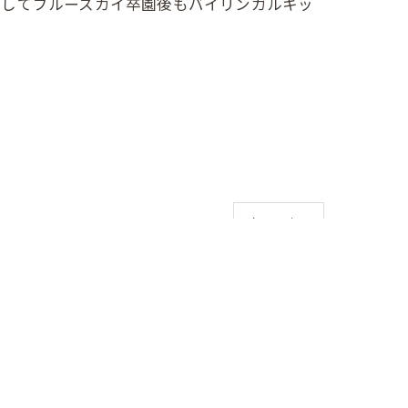
そしてブルースカイ卒園後もバイリンガルキッ
次の記事 >
お問い合わせはこちら