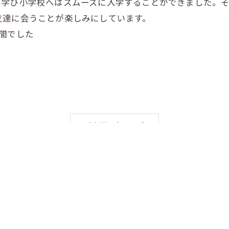
も学び小学校へはスムーズに入学することができました。
友達に会うことが楽しみにしています。
間でした
保護者様の声トップへ
一覧に戻る
00 / [定休日] 土,日,祝