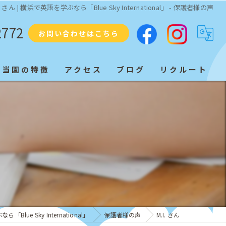
I. さん | 横浜で英語を学ぶなら「Blue Sky International」 - 保護者様の声
2772
お問い合わせはこちら
当園の特徴
アクセス
ブログ
リクルート
プリスクール
ネイティブ
教育
子ども
発音
Blue Sky International」
保護者様の声
M.I. さん