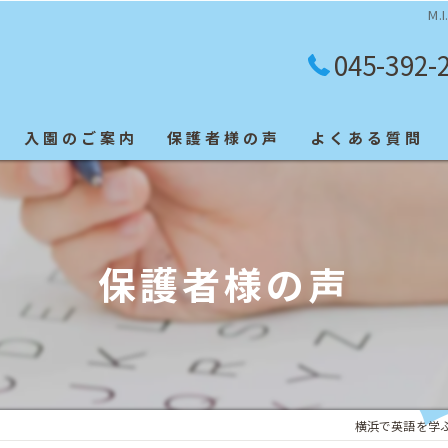
M.
045-392-
入園のご案内
保護者様の声
よくある質問
英検合格者
保護者様の声
横浜で英語を学ぶなら「