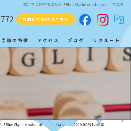
横浜で英語を学ぶなら「Blue Sky International」 - ブログ
2772
お問い合わせはこちら
当園の特徴
アクセス
ブログ
リクルート
プリスクール
ネイティブ
教育
子ども
発音
e Sky International」
ブログ
2019年09月の記事