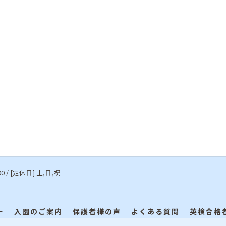
00 / [定休日] 土,日,祝
ー
入園のご案内
保護者様の声
よくある質問
英検合格