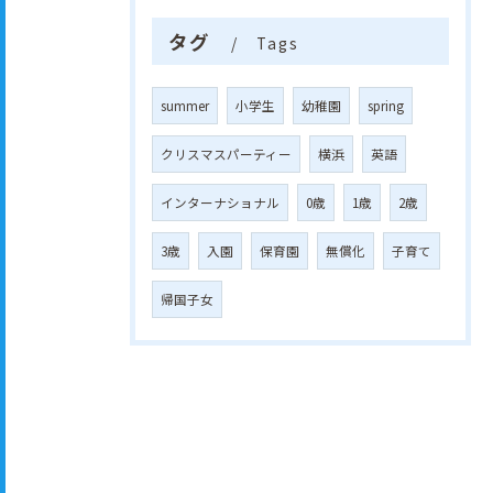
タグ
Tags
summer
小学生
幼稚園
spring
クリスマスパーティー
横浜
英語
インターナショナル
0歳
1歳
2歳
3歳
入園
保育園
無償化
子育て
帰国子女