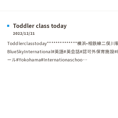
Toddler class today
2022/12/21
Toddlerclasstoday**************横浜•相
BlueSkyInternational#英語#英会話#認可外
ール#Yokohama#Internationaschoo…