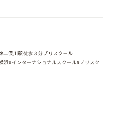
***横浜•相鉄線二俣川駅徒歩３分プリスクール
保育施設#横浜#インターナショナルスクール#プリスク