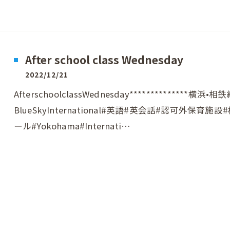
After school class Wednesday
2022/12/21
AfterschoolclassWednesday***********
BlueSkyInternational#英語#英会話#認可外
ール#Yokohama#Internati…