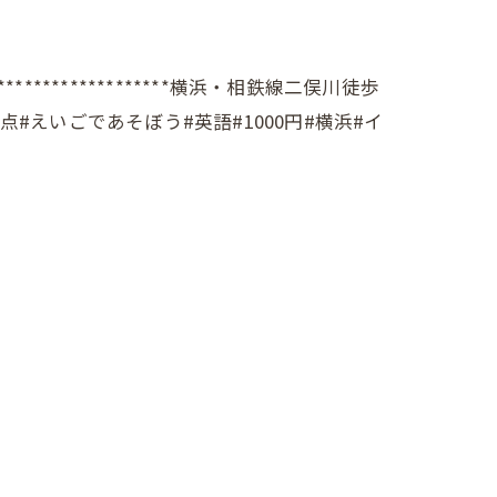
************************横浜・相鉄線二俣川徒歩
支援拠点#えいごであそぼう#英語#1000円#横浜#イ