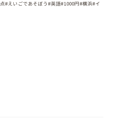
支援拠点#えいごであそぼう#英語#1000円#横浜#イ