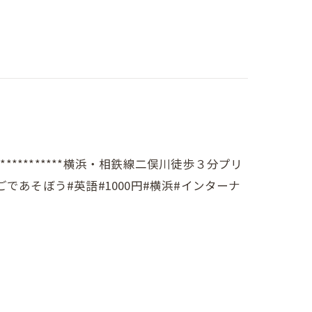
*******************横浜・相鉄線二俣川徒歩３分プリ
#えいごであそぼう#英語#1000円#横浜#インターナ