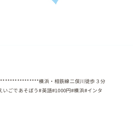
**********************横浜・相鉄線二俣川徒歩３分
拠点#えいごであそぼう#英語#1000円#横浜#インタ