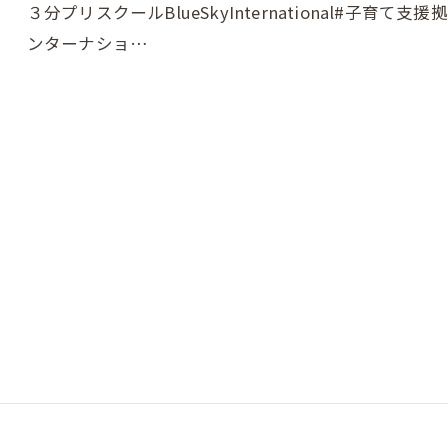
３分プリスクールBlueSkyInternational#子育て
ンターナショ…