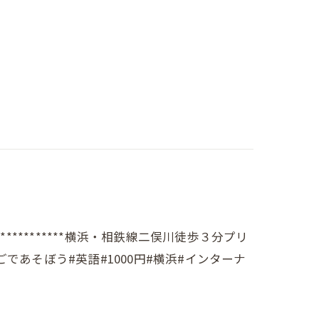
*******************横浜・相鉄線二俣川徒歩３分プリ
#えいごであそぼう#英語#1000円#横浜#インターナ