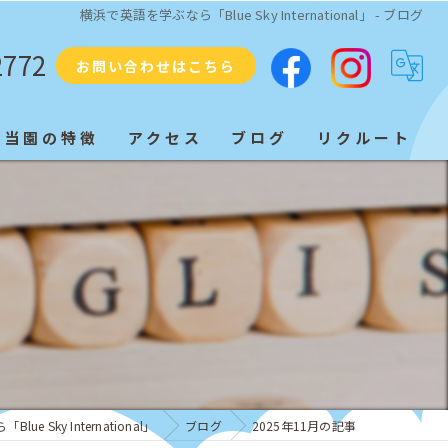
横浜で英語を学ぶなら「Blue Sky International」 - ブログ
2772
お問い合わせはこちら
当園の特徴
アクセス
ブログ
リクルート
プリスクール
ネイティブ
教育
子ども
発音
e Sky International」
ブログ
2025年11月の記事